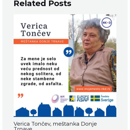
Related Posts
Verica Tončev, meštanka Donje
Trnave