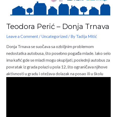
Teodora Perić – Donja Trnava
Leave a Comment
/
Uncategorized
/ By
Tadija Mitić
Donja Trnava se suočava sa ozbiljnim problemom
nedostatka autobusa, što posebno pogađa mlade. Iako selo
ima kafić gde se mladi mogu okupljati, poslednji autobus za
povratak iz grada polazi u pola 12, što ograničava njihove
aktivnosti u gradu i otežava dolazak na posao ili u školu
Video
Player