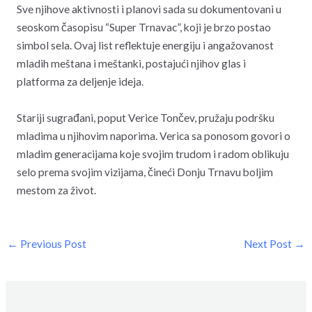
Sve njihove aktivnosti i planovi sada su dokumentovani u
seoskom časopisu “Super Trnavac”, koji je brzo postao
simbol sela. Ovaj list reflektuje energiju i angažovanost
mladih meštana i meštanki, postajući njihov glas i
platforma za deljenje ideja.
Stariji sugrađani, poput Verice Tončev, pružaju podršku
mladima u njihovim naporima. Verica sa ponosom govori o
mladim generacijama koje svojim trudom i radom oblikuju
selo prema svojim vizijama, čineći Donju Trnavu boljim
mestom za život.
←
Previous Post
Next Post
→