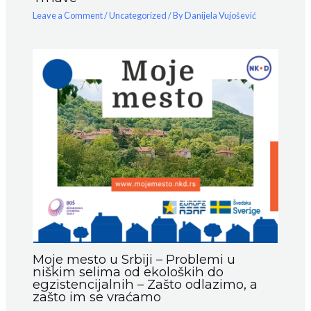
Leave a Comment
/
Uncategorized
/ By
Danijela Vujošević
Moje mesto u Srbiji – Problemi u
niškim selima od ekoloških do
egzistencijalnih – Zašto odlazimo, a
zašto im se vraćamo