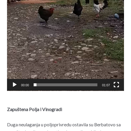
00:00
01:07
Zapuštena Polja i Vinogradi
Duga neulaganja u poljoprivredu ostavila su Berbatovo sa