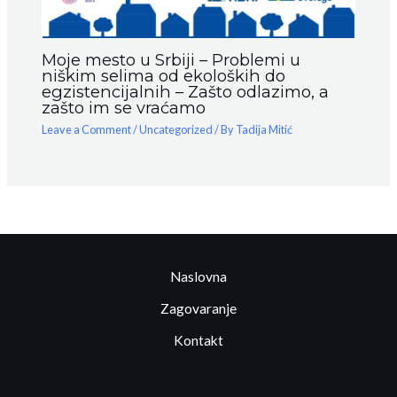
Moje mesto u Srbiji – Problemi u
niškim selima od ekoloških do
egzistencijalnih – Zašto odlazimo, a
zašto im se vraćamo
Leave a Comment
/
Uncategorized
/ By
Tadija Mitić
Naslovna
Zagovaranje
Kontakt