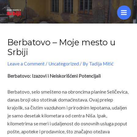
Skip
Main
to
Men
content
Berbatovo – Moje mesto u
Srbiji
Leave a Comment
/
Uncategorized
/ By
Tadija Mitić
Berbatovo: Izazovi i Neiskorišćeni Potencijali
Berbatovo, selo smešteno na obroncima planine Seličevica,
danas broji oko stotinak domaćinstava. Ovaj prelep
krajolik, sa čistim vazduhom i prirodnim lepotama, udaljen
je samo desetak kilometara od centra Niša. Ipak,
kilometrima se meri i udaljenost do osnovnih usluga poput
pošte, apoteke i prodavnice, što značajno otežava