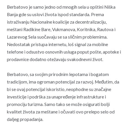
Berbatovo je samo jedno od mnogih sela u opštini Niška
Banja gde su uslovi života ispod standarda. Prema
istraživanju Nacionalne koalicije za decentralizaciju,
meštani Radikine Bare, Vukmanova, Koritnika, Rautova i
Lazarevog Sela suočavaju se sa sličnim problemima.
Nedostatak pristupa internetu, loš signal za mobilne
telefone i odsustvo osnovnih usluga poput pošte, apoteke i
prodavnice dodatno otežavaju svakodnevni život.
Berbatovo, sa svojim prirodnim lepotama i bogatom
tradicijom, ima ogroman potencijal za razvoj. Međutim, da
bi se ovaj potencijal iskoristio, neophodne su značajne
investicije i podrška za unapređenje infrastrukture i
promociju turizma. Samo tako se može osigurati bolji
kvalitet života za meštane i očuvati ovo prelepo selo od
daljeg propadanja.