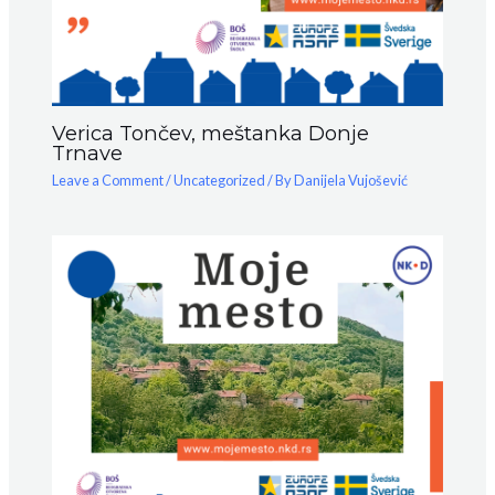
Verica Tončev, meštanka Donje
Trnave
Leave a Comment
/
Uncategorized
/ By
Danijela Vujošević