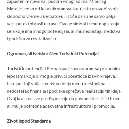
zapuštenim njivama i pustim vinogradima. Miodrag
Matejić, jedan od lokalnih stanovnika, često provodi svoje
slobodno vreme u Berbatovu i ističe da su ne samo polja,
već i putevi obrasli u travu. Ovo je simbol trenutnog stanja
sela koje ima mnogo potencijala, ali mu nedostaju sredstva
i podrška za revitalizaciju.
Ogroman, ali Neiskorišćen Turistički Potencijal
Turistički potencijal Berbatova je neosporan, sa prirodnim
lepotama koje bi mogle privući posetioce iz svih krajeva.
Iako postoji volja i mnoštvo ideja među meštanima,
nedostatak finansija i podrške sprečava realizaciju tih ideja.
Ovaj kraj ima sve predispozicije da postane turistički biser,
ali mu je potrebna adekvatna infrastruktura i promocija.
Život Ispod Standarda