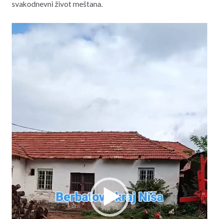
svakodnevni život meštana.
Video
Player